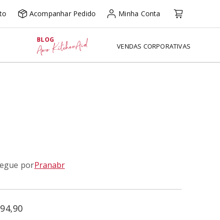
to
Acompanhar Pedido
Minha Conta
BLOG
Amo KitchenAid
VENDAS CORPORATIVAS
regue por
Pranabr
94
,
90