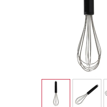
MIXER
10
º