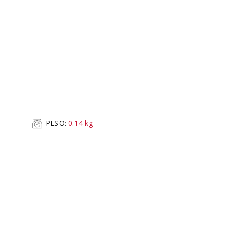
PESO:
0.14
kg