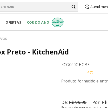
chenAid
Atendimen
BUSCADOS
OFERTAS
COR DO ANO
R PURE POWER
Ovos
x Preto - KitchenAid
RSONAL JAR
KCG060OHOBE
0
(
0
)
Produto fornecido e ent
R
R$
99
,
90
R$
Formas de parcelamento