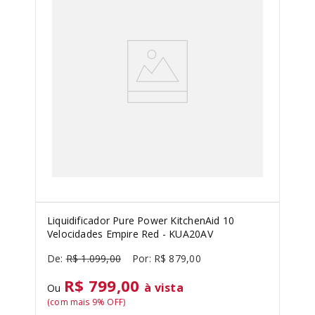
Liquidificador Pure Power KitchenAid 10
Velocidades Empire Red - KUA20AV
R$
1
.
099
,
00
R$
879
,
00
R$ 799,00
à vista
Ou
(com mais
9
% OFF)