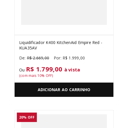
SORVETEIRA
8
º
PURE POWER
9
º
MIXER
10
º
Liquidificador K400 KitchenAid Empire Red -
KUA35AV
R$
2
.
669
,
00
R$
1
.
999
,
00
R$ 1.799,00
à vista
Ou
(com mais
10
% OFF)
ADICIONAR AO CARRINHO
20%
OFF