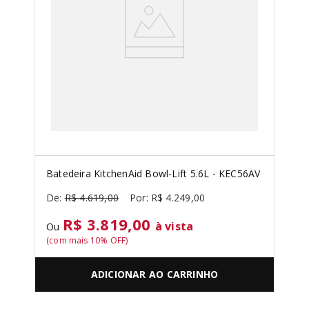
Batedeira KitchenAid Bowl-Lift 5.6L - KEC56AV
R$
4
.
619
,
00
R$
4
.
249
,
00
R$ 3.819,00
à vista
Ou
(com mais
10
% OFF)
ADICIONAR AO CARRINHO