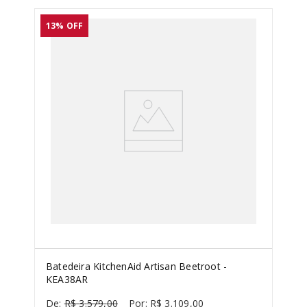
13%
OFF
Batedeira KitchenAid Artisan Beetroot -
KEA38AR
R$
3
.
579
,
00
R$
3
.
109
,
00