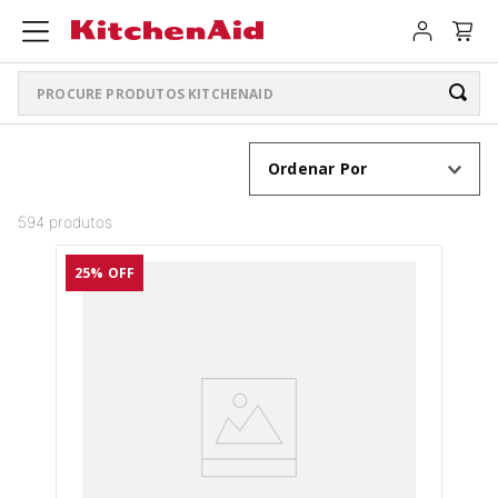
Procure produtos KitchenAid
TERMOS MAIS BUSCADOS
Ordenar Por
ARTISAN PLUS
1
º
594
produtos
LIQUIDIFICADOR PURE POWER
2
º
25%
OFF
BATEDEIRA
3
º
PURE POWER PERSONAL JAR
4
º
BOWL LIFT
5
º
K400
6
º
LIQUIDIFICADOR
7
º