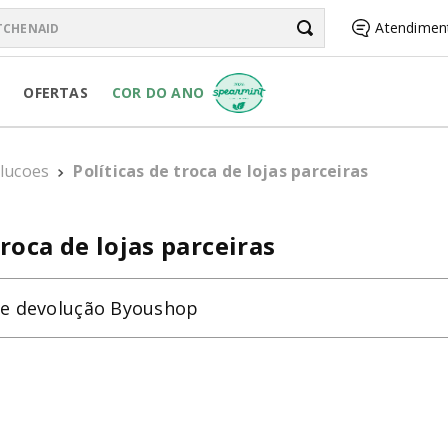
chenAid
Atendimen
BUSCADOS
OFERTAS
COR DO ANO
lucoes
Políticas de troca de lojas parceiras
RSONAL JAR
troca de lojas parceiras
a e devolução Byoushop
R