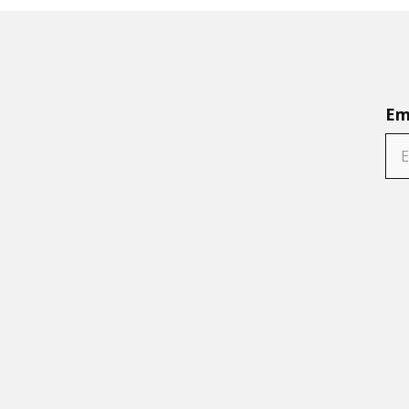
SORVETE
10
º
Em