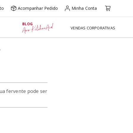
to
Acompanhar Pedido
Minha Conta
BLOG
Amo KitchenAid
VENDAS CORPORATIVAS
?
gua fervente pode ser