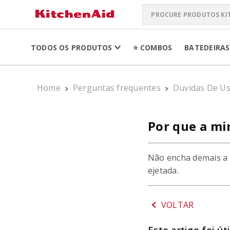
Procure produtos Kit
TERMOS MAIS 
TODOS OS PRODUTOS
⭐ COMBOS
BATEDEIRAS
ARTISAN PLUS
1
º
LIQUIDIFICADO
2
º
Home
Perguntas frequentes
Duvidas De U
PURE POWER PE
3
º
BATEDEIRA
Por que a mi
4
º
BOWL LIFT
5
º
Não encha demais a c
K400
6
º
ejetada.
LIQUIDIFICADO
7
º
VOLTAR
SORVETEIRA
8
º
PURE POWER
9
º