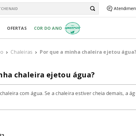
chenAid
Atendimen
BUSCADOS
OFERTAS
COR DO ANO
R PURE POWER
so
Chaleiras
Por que a minha chaleira ejetou água
RSONAL JAR
nha chaleira ejetou água?
haleira com água. Se a chaleira estiver cheia demais, a á
R