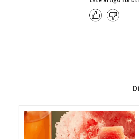
Este artigo foi úti
EMPIRE RED
10
º
D