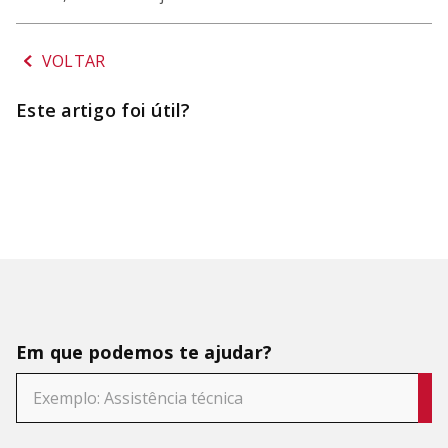
SORVETEIRA
8
º
MIXER
9
º
VOLTAR
PURE POWER
10
º
Este artigo foi útil?
Em que podemos te ajudar?