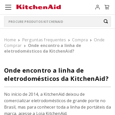
Procure produtos KitchenAid
TERMOS MAIS BUSCADOS
Home
Perguntas frequentes
Compra
Onde
ARTISAN PLUS
1
º
Comprar
Onde encontro a linha de
eletrodomésticos da KitchenAid?
LIQUIDIFICADOR PURE POWER
2
º
BATEDEIRA
3
º
Onde encontro a linha de
BOWL LIFT
4
º
eletrodomésticos da KitchenAid?
PURE POWER PERSONAL JAR
5
º
No início de 2014, a KitchenAid deixou de
K400
6
º
comercializar eletrodomésticos de grande porte no
Brasil, mas para conhecer toda a linha de portáteis da
LIQUIDIFICADOR
7
º
marca, acesse a
Loja KitchenAid
.