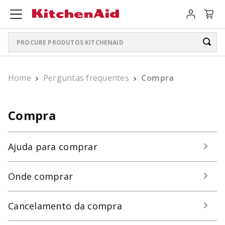
Procure produtos KitchenAid
TERMOS MAIS BUSCADOS
Home
Perguntas frequentes
Compra
ARTISAN PLUS
1
º
LIQUIDIFICADOR PURE POWER
2
º
Compra
BATEDEIRA
3
º
Ajuda para comprar
PURE POWER PERSONAL JAR
4
º
BOWL LIFT
5
º
Onde comprar
K400
6
º
Cancelamento da compra
LIQUIDIFICADOR
7
º