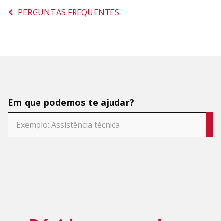
SORVETEIRA
8
º
PERGUNTAS FREQUENTES
PURE POWER
9
º
MIXER
10
º
Em que podemos te ajudar?