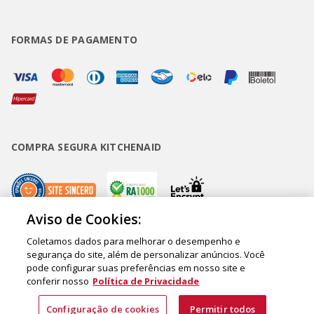
FORMAS DE PAGAMENTO
COMPRA SEGURA KITCHENAID
Aviso de Cookies:
Coletamos dados para melhorar o desempenho e
Copyright • BUD Comércio de Eletrodomésticos Ltda. ® 2020 - CNPJ
segurança do site, além de personalizar anúncios. Você
pode configurar suas preferências em nosso site e
62.058.318/0007-76. - Inscrição Municipal/Estadual 148.044.198.118 Sede:
conferir nosso
Política de Privacidade
Rua Olympia Semeraro, 675 - Jardim Santa Emília - CEP 04183-090 - São
Paulo - SP - Brasil
Configuração de cookies
Permitir todos