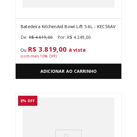
Batedeira KitchenAid Bowl-Lift 5.6L - KEC56AV
R$
4
.
619
,
00
R$
4
.
249
,
00
R$ 3.819,00
à vista
Ou
(com mais
10
% OFF)
ADICIONAR AO CARRINHO
8%
OFF