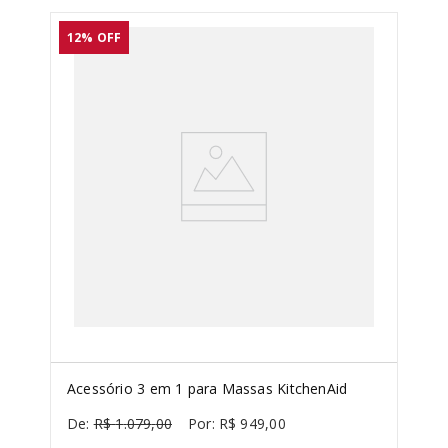
12%
OFF
Acessório 3 em 1 para Massas KitchenAid
R$
1
.
079
,
00
R$
949
,
00