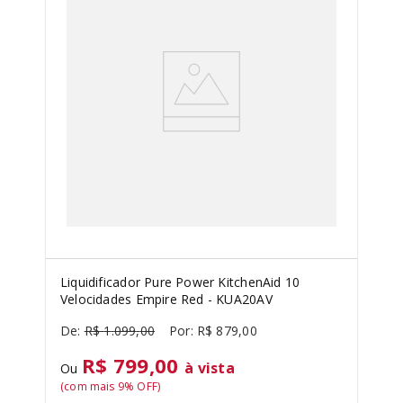
Liquidificador Pure Power KitchenAid 10
Velocidades Empire Red - KUA20AV
R$
1
.
099
,
00
R$
879
,
00
R$ 799,00
à vista
Ou
(com mais
9
% OFF)