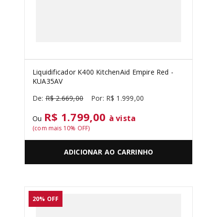
SORVETEIRA
8
º
PURE POWER
9
º
MIXER
10
º
Liquidificador K400 KitchenAid Empire Red -
KUA35AV
R$
2
.
669
,
00
R$
1
.
999
,
00
R$ 1.799,00
à vista
Ou
(com mais
10
% OFF)
ADICIONAR AO CARRINHO
20%
OFF