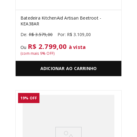
Batedeira KitchenAid Artisan Beetroot -
KEA38AR
R$
3
.
579
,
00
R$
3
.
109
,
00
R$ 2.799,00
à vista
Ou
(com mais
9
% OFF)
ADICIONAR AO CARRINHO
19%
OFF