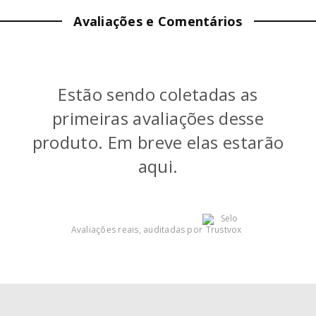
Avaliações e Comentários
PROFUNDIDADE:
35
cm
PESO:
1.67
kg
Estão sendo coletadas as
COR
:
Azul Água
primeiras avaliações desse
produto. Em breve elas estarão
aqui.
Avaliações reais, auditadas por