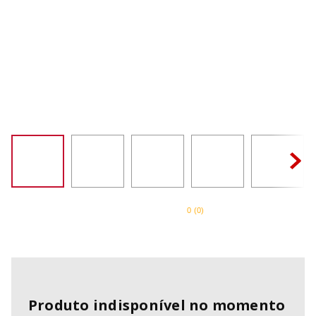
SORVETEIRA
8
º
MIXER
9
º
PURE POWER
10
º
0
(
0
)
Produto indisponível no momento