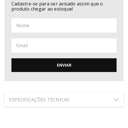
Cadastre-se para ser avisado assim que o
produto chegar ao estoque!
ENVIAR
ESPECIFICAÇÕES TÉCNICAS
ALTURA:
23
cm
LARGURA:
30
cm