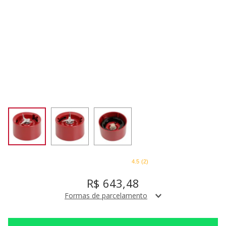
SORVETEIRA
8
º
PURE POWER
9
º
MIXER
10
º
4.5
(
2
)
R$
643
,
48
Formas de parcelamento