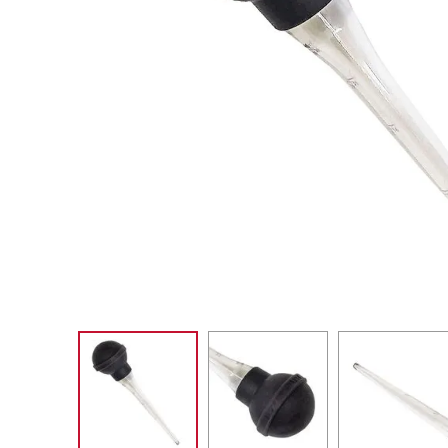
PURE POWER
10
º