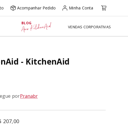
to
Acompanhar Pedido
Minha Conta
BLOG
Amo KitchenAid
VENDAS CORPORATIVAS
nAid - KitchenAid
regue por
Pranabr
$
207
,
00