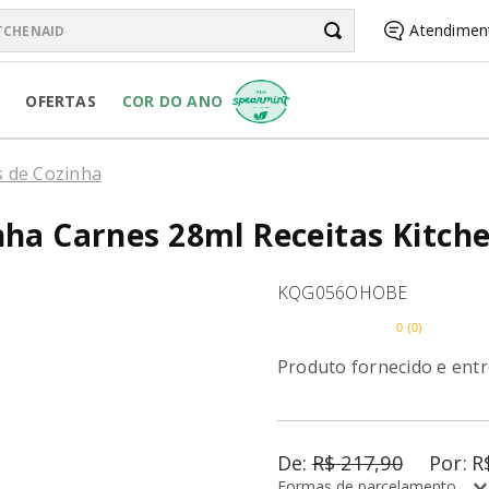
chenAid
Atendimen
BUSCADOS
OFERTAS
COR DO ANO
R PURE POWER
os de Cozinha
nha Carnes 28ml Receitas Kitche
KQG056OHOBE
RSONAL JAR
0
(
0
)
Produto fornecido e ent
R
R$
217
,
90
R
Formas de parcelamento