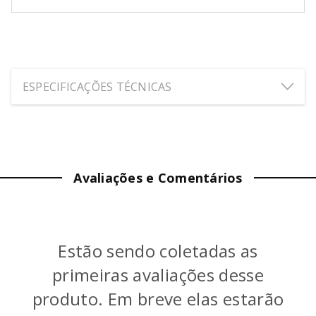
ESPECIFICAÇÕES TÉCNICAS
ALTURA:
11.6
cm
LARGURA:
12
cm
Avaliações e Comentários
PROFUNDIDADE:
18
cm
PESO:
0.235
kg
Estão sendo coletadas as
COR
:
Transparente
primeiras avaliações desse
produto. Em breve elas estarão