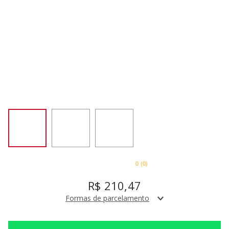
SORVETEIRA
8
º
PURE POWER
9
º
EMPIRE RED
10
º
0
(
0
)
R$
210
,
47
Formas de parcelamento