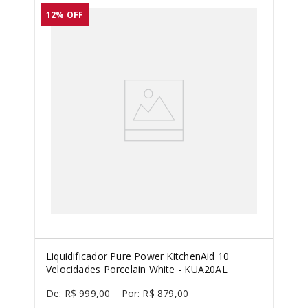
12%
OFF
Liquidificador Pure Power KitchenAid 10
Velocidades Porcelain White - KUA20AL
R$
999
,
00
R$
879
,
00