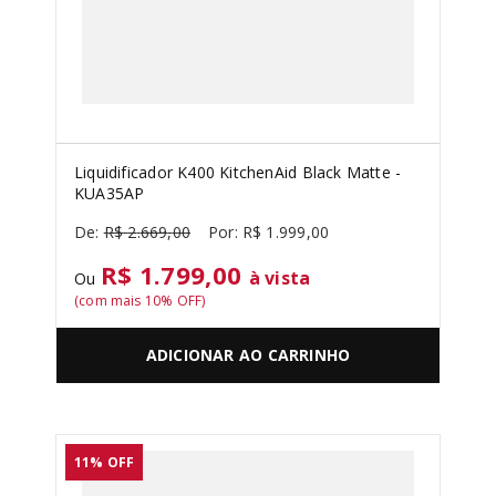
Liquidificador K400 KitchenAid Black Matte -
KUA35AP
R$
2
.
669
,
00
R$
1
.
999
,
00
R$ 1.799,00
à vista
Ou
(com mais
10
% OFF)
ADICIONAR AO CARRINHO
11%
OFF