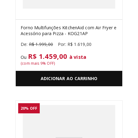
Forno Multifunções KitchenAid com Air Fryer e
Acessório para Pizza - KOG21AP
R$
1
.
999
,
00
R$
1
.
619
,
00
R$ 1.459,00
à vista
Ou
(com mais
9
% OFF)
ADICIONAR AO CARRINHO
20%
OFF