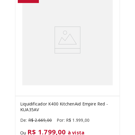
SORVETEIRA
8
º
PURE POWER
9
º
MIXER
10
º
Liquidificador K400 KitchenAid Empire Red -
KUA35AV
R$
2
.
669
,
00
R$
1
.
999
,
00
R$ 1.799,00
à vista
Ou