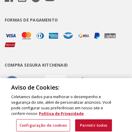
FORMAS DE PAGAMENTO
COMPRA SEGURA KITCHENAID
Aviso de Cookies:
Coletamos dados para melhorar o desempenho e
segurança do site, além de personalizar anúncios. Você
pode configurar suas preferências em nosso site e
Copyright • BUD Comércio de Eletrodomésticos Ltda. ® 2020 - CNPJ
conferir nosso
Política de Privacidade
62.058.318/0007-76. - Inscrição Municipal/Estadual 148.044.198.118 Sede:
Rua Olympia Semeraro, 675 - Jardim Santa Emília - CEP 04183-090 - São
Configuração de cookies
Permitir todos
Paulo - SP - Brasil