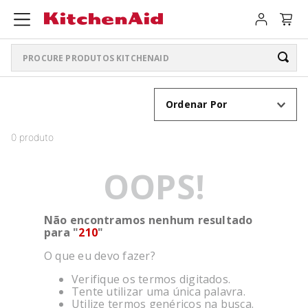
Procure produtos KitchenAid
TERMOS MAIS BUSCADOS
Ordenar Por
ARTISAN PLUS
1
º
0
produto
LIQUIDIFICADOR PURE POWER
2
º
OOPS!
BATEDEIRA
3
º
PURE POWER PERSONAL JAR
4
º
Não encontramos nenhum resultado
BOWL LIFT
para "
210
"
5
º
O que eu devo fazer?
K400
6
º
Verifique os termos digitados.
LIQUIDIFICADOR
7
º
Tente utilizar uma única palavra.
Utilize termos genéricos na busca.