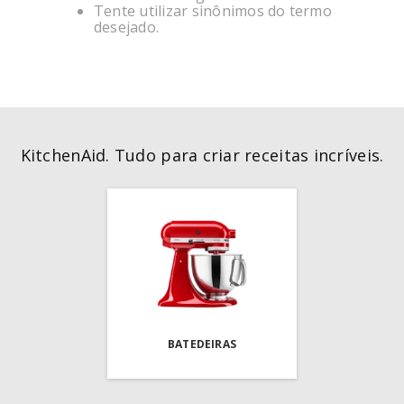
SORVETEIRA
Tente utilizar sinônimos do termo
8
º
desejado.
PURE POWER
9
º
MIXER
10
º
KitchenAid. Tudo para criar receitas incríveis.
BATEDEIRAS