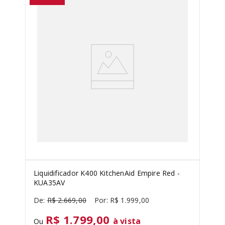
PURE POWER
8
º
SORVETEIRA
9
º
EMPIRE RED
10
º
Liquidificador K400 KitchenAid Empire Red -
KUA35AV
R$
2
.
669
,
00
R$
1
.
999
,
00
R$ 1.799,00
à vista
Ou