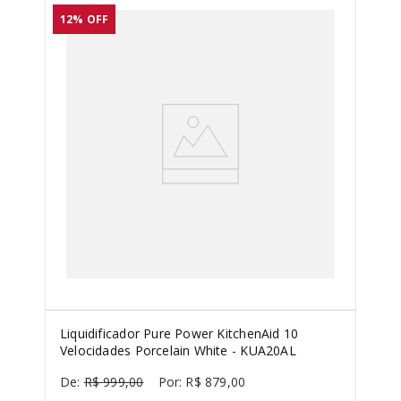
12%
OFF
Liquidificador Pure Power KitchenAid 10
Velocidades Porcelain White - KUA20AL
R$
999
,
00
R$
879
,
00