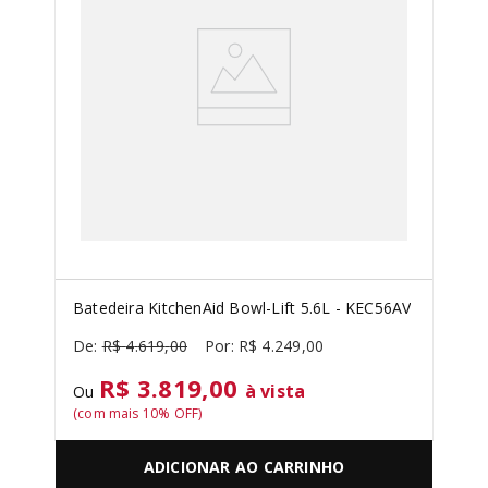
Batedeira KitchenAid Bowl-Lift 5.6L - KEC56AV
R$
4
.
619
,
00
R$
4
.
249
,
00
R$ 3.819,00
à vista
Ou
(com mais
10
% OFF)
ADICIONAR AO CARRINHO