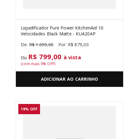
Liquidificador Pure Power KitchenAid 10
Velocidades Black Matte - KUA20AP
R$
1
.
099
,
00
R$
879
,
00
R$ 799,00
à vista
Ou
(com mais
9
% OFF)
ADICIONAR AO CARRINHO
19%
OFF