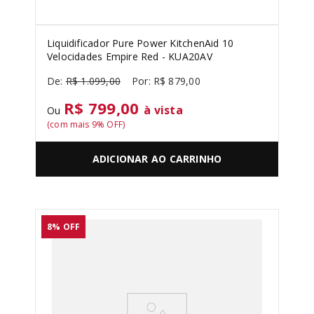
Liquidificador Pure Power KitchenAid 10
Velocidades Empire Red - KUA20AV
R$
1
.
099
,
00
R$
879
,
00
R$ 799,00
à vista
Ou
(com mais
9
% OFF)
ADICIONAR AO CARRINHO
8%
OFF