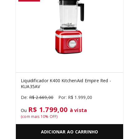
Liquidificador K400 KitchenAid Empire Red -
KUA35AV
R$
2
.
669
,
00
R$
1
.
999
,
00
R$ 1.799,00
à vista
Ou
(com mais
10
% OFF)
ADICIONAR AO CARRINHO