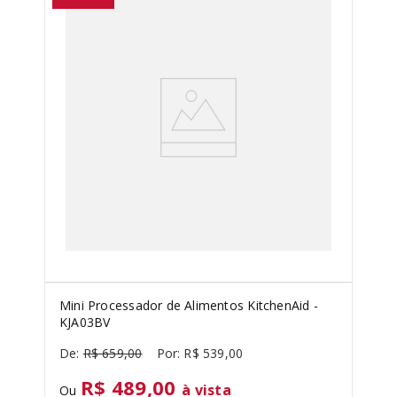
SORVETEIRA
8
º
MIXER
9
º
PURE POWER
10
º
Mini Processador de Alimentos KitchenAid -
KJA03BV
R$
659
,
00
R$
539
,
00
R$ 489,00
à vista
Ou