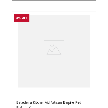
8%
OFF
Batedeira KitchenAid Artisan Empire Red -
KEA33CV