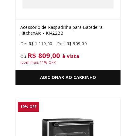
Acessório de Raspadinha para Batedeira
KitchenAid - KI422BB
R$
1
.
119
,
00
R$
909
,
00
R$ 809,00
à vista
Ou
(com mais
11
% OFF)
ADICIONAR AO CARRINHO
19%
OFF