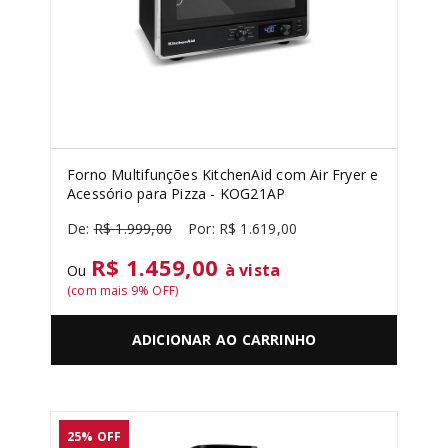
Forno Multifunções KitchenAid com Air Fryer e
Acessório para Pizza - KOG21AP
R$
1
.
999
,
00
R$
1
.
619
,
00
R$ 1.459,00
à vista
Ou
(com mais
9
% OFF)
ADICIONAR AO CARRINHO
25%
OFF