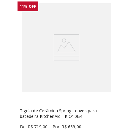
11%
OFF
Tigela de Cerâmica Spring Leaves para
batedeira KitchenAid - KIQ10B4
R$
719
,
00
R$
639
,
00