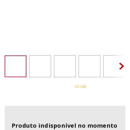
SORVETEIRA
8
º
MIXER
9
º
PURE POWER
10
º
4.2
(
16
)
Produto indisponível no momento