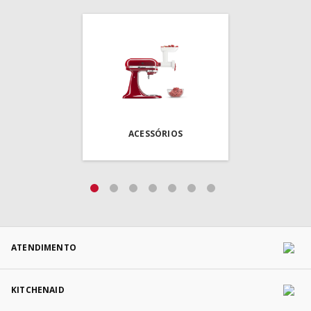
POTÊNCIA:
1200
GARANTIA (MÊS)
:
60
TIPO DE USO
:
Doméstico
CAPACIDADE (L)
:
1,4
ACESSÓRIOS
JARRA
:
Vidro
ATENDIMENTO
KITCHENAID