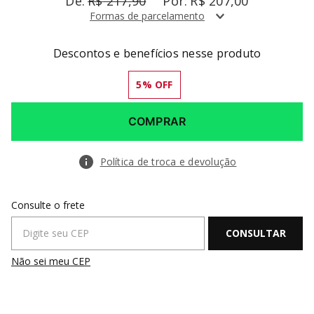
R$
217
,
90
R$
207
,
00
Formas de parcelamento
Descontos e benefícios nesse produto
5
% OFF
COMPRAR
Política de troca e devolução
Não sei meu CEP