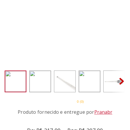
SORVETEIRA
8
º
PURE POWER
9
º
EMPIRE RED
10
º
0
(
0
)
Produto fornecido e entregue por
Pranabr