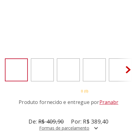
SORVETEIRA
8
º
MIXER
9
º
PURE POWER
10
º
0
(
0
)
Produto fornecido e entregue por
Pranabr
R$
409
,
90
R$
389
,
40
Formas de parcelamento