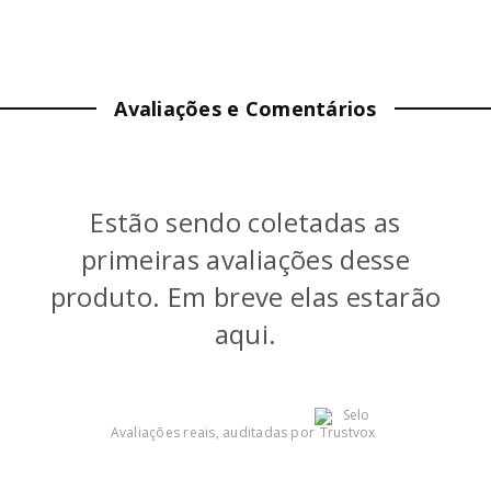
ALTURA:
2
cm
LARGURA:
13
cm
Avaliações e Comentários
PROFUNDIDADE:
36
cm
PESO:
0.31
kg
Estão sendo coletadas as
primeiras avaliações desse
produto. Em breve elas estarão
aqui.
Avaliações reais, auditadas por