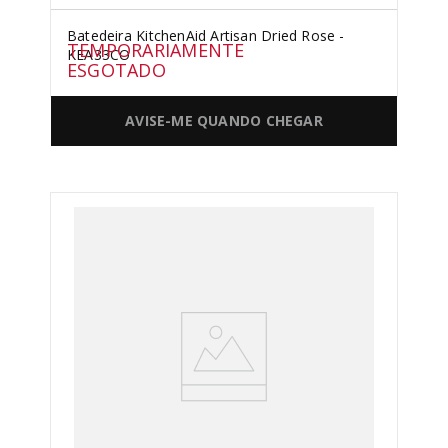
Batedeira KitchenAid Artisan Dried Rose -
TEMPORARIAMENTE
KEA33CO
ESGOTADO
AVISE-ME QUANDO CHEGAR