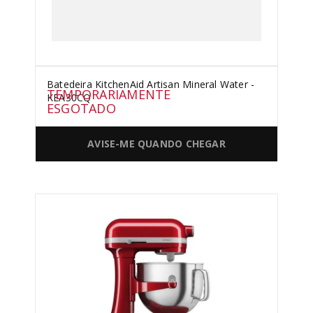
Batedeira KitchenAid Artisan Mineral Water -
TEMPORARIAMENTE
KEA30CQ
ESGOTADO
AVISE-ME QUANDO CHEGAR