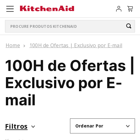
Procure produtos KitchenAid
TERMOS MAIS BUSCADOS
100H de Ofertas | Exclusivo por E-mail
ARTISAN PLUS
1
º
100H de Ofertas |
LIQUIDIFICADOR PURE POWER
2
º
Exclusivo por E-
PURE POWER PERSONAL JAR
3
º
BATEDEIRA
4
º
mail
BOWL LIFT
5
º
LIQUIDIFICADOR
6
º
Filtros
Ordenar Por
K400
7
º