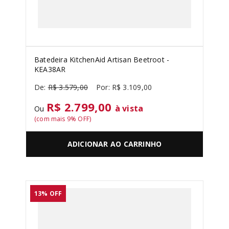
Batedeira KitchenAid Artisan Beetroot -
KEA38AR
R$
3
.
579
,
00
R$
3
.
109
,
00
R$ 2.799,00
à vista
Ou
(com mais
9
% OFF)
ADICIONAR AO CARRINHO
13%
OFF