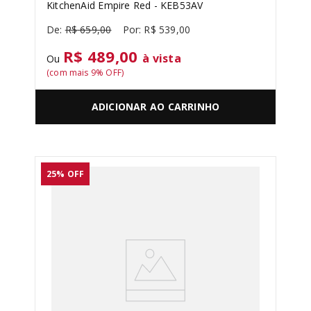
KitchenAid Empire Red - KEB53AV
R$
659
,
00
R$
539
,
00
R$ 489,00
à vista
Ou
(com mais
9
% OFF)
ADICIONAR AO CARRINHO
25%
OFF