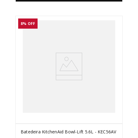
8%
OFF
Batedeira KitchenAid Bowl-Lift 5.6L - KEC56AV