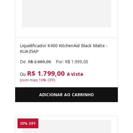
Liquidificador K400 KitchenAid Black Matte -
KUA35AP
R$
2
.
669
,
00
R$
1
.
999
,
00
R$ 1.799,00
à vista
Ou
(com mais
10
% OFF)
ADICIONAR AO CARRINHO
25%
OFF