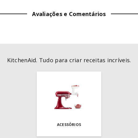
LARGURA:
31.8
cm
Avaliações e Comentários
PROFUNDIDADE:
44.7
cm
PESO:
3.9
kg
PRODUTO
:
Conjunto de Panelas
KitchenAid. Tudo para criar receitas incríveis.
COR
:
Empire Red
GARANTIA (MÊS)
:
3
OBSERVAÇÕES
:
Imagens Meramente Ilustrativas
ACESSÓRIOS