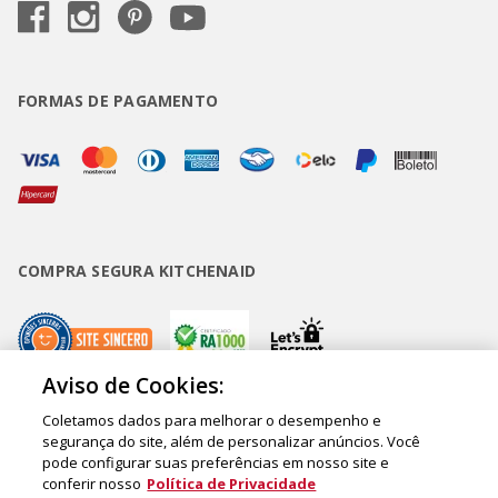
FORMAS DE PAGAMENTO
COMPRA SEGURA KITCHENAID
Aviso de Cookies:
Coletamos dados para melhorar o desempenho e
Copyright • BUD Comércio de Eletrodomésticos Ltda. ® 2020 - CNPJ
segurança do site, além de personalizar anúncios. Você
pode configurar suas preferências em nosso site e
62.058.318/0007-76. - Inscrição Municipal/Estadual 148.044.198.118 Sede:
conferir nosso
Política de Privacidade
Rua Olympia Semeraro, 675 - Jardim Santa Emília - CEP 04183-090 - São