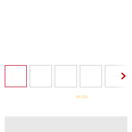
PURE POWER
8
º
SORVETEIRA
9
º
EMPIRE RED
10
º
4.5
(
12
)