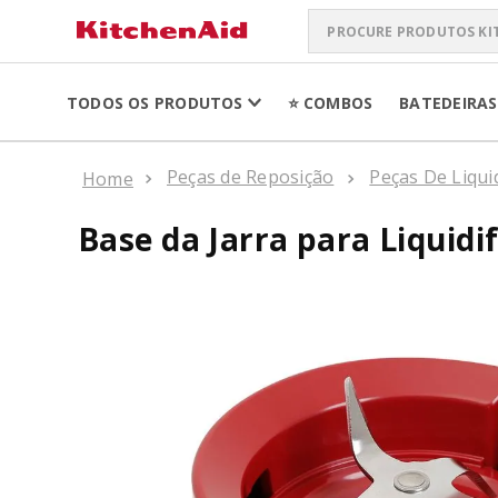
Procure produtos Kit
TERMOS MAIS 
TODOS OS PRODUTOS
⭐ COMBOS
BATEDEIRAS
ARTISAN PLUS
1
º
LIQUIDIFICADO
Peças de Reposição
Peças De Liqui
2
º
BATEDEIRA
3
º
Base da Jarra para Liquid
BOWL LIFT
4
º
PURE POWER PE
5
º
K400
6
º
LIQUIDIFICADO
7
º
SORVETEIRA
8
º
MIXER
9
º