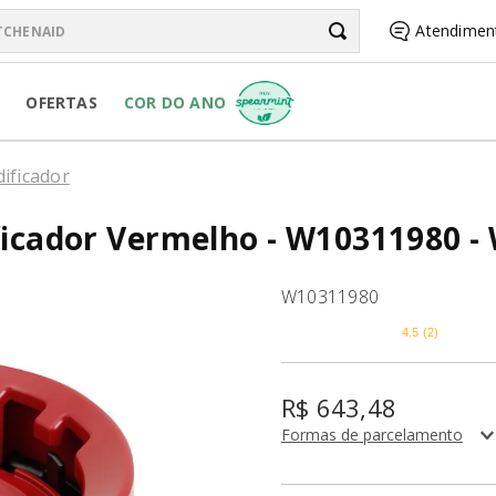
chenAid
Atendimen
BUSCADOS
OFERTAS
COR DO ANO
R PURE POWER
dificador
ificador Vermelho - W10311980 
W10311980
RSONAL JAR
4.5
(
2
)
R
R$
643
,
48
Formas de parcelamento