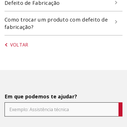
Defeito de Fabricação
SORVETEIRA
8
º
PURE POWER
9
º
Como trocar um produto com defeito de
MIXER
fabricação?
10
º
VOLTAR
Em que podemos te ajudar?