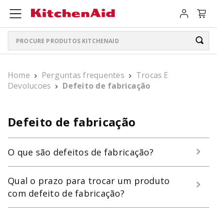
Procure produtos KitchenAid
TERMOS MAIS BUSCADOS
Home
Perguntas frequentes
Trocas E
ARTISAN PLUS
1
º
Devolucoes
Defeito de fabricação
LIQUIDIFICADOR PURE POWER
2
º
Defeito de fabricação
BATEDEIRA
3
º
PURE POWER PERSONAL JAR
4
º
O que são defeitos de fabricação?
BOWL LIFT
5
º
Qual o prazo para trocar um produto
K400
6
º
com defeito de fabricação?
LIQUIDIFICADOR
7
º