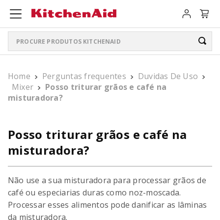
Procure produtos KitchenAid
TERMOS MAIS BUSCADOS
Home
Perguntas frequentes
Duvidas De Uso
ARTISAN PLUS
1
º
Mixer
Posso triturar grãos e café na
misturadora?
BATEDEIRA
2
º
BOWL LIFT
3
º
Posso triturar grãos e café na
PURE POWER PERSONAL JAR
4
º
misturadora?
K400
5
º
Não use a sua misturadora para processar grãos de
LIQUIDIFICADOR
6
º
café ou especiarias duras como noz-moscada.
Processar esses alimentos pode danificar as lâminas
SORVETEIRA
7
º
da misturadora.