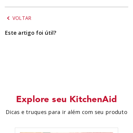
BOWL
8
º
MIXER
9
º
VOLTAR
SORVETE
10
º
Este artigo foi útil?
Explore seu KitchenAid
Dicas e truques para ir além com seu produto