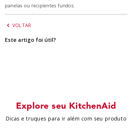
SORVETEIRA
8
º
panelas ou recipientes fundos.
MIXER
9
º
VOLTAR
PURE POWER
10
º
Este artigo foi útil?
Explore seu KitchenAid
Dicas e truques para ir além com seu produto