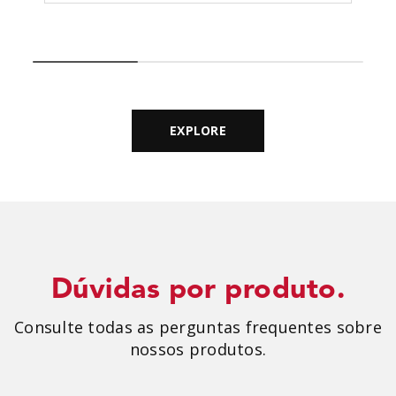
recuperar, selecionamos receitas
perfeitas para curtir o pós-bloquinho
com muito sabor e praticidade. Confira!
Pizza de forno Nada como […]
EXPLORE
Dúvidas por produto.
Consulte todas as perguntas frequentes sobre
nossos produtos.