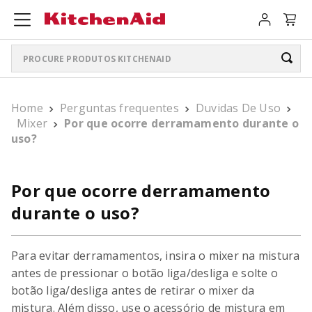
Procure produtos KitchenAid
TERMOS MAIS BUSCADOS
Home
Perguntas frequentes
Duvidas De Uso
ARTISAN PLUS
1
º
Mixer
Por que ocorre derramamento durante o
uso?
LIQUIDIFICADOR PURE POWER
2
º
BATEDEIRA
3
º
Por que ocorre derramamento
BOWL LIFT
4
º
durante o uso?
PURE POWER PERSONAL JAR
5
º
Para evitar derramamentos, insira o mixer na mistura
K400
6
º
antes de pressionar o botão liga/desliga e solte o
botão liga/desliga antes de retirar o mixer da
LIQUIDIFICADOR
7
º
mistura. Além disso, use o acessório de mistura em