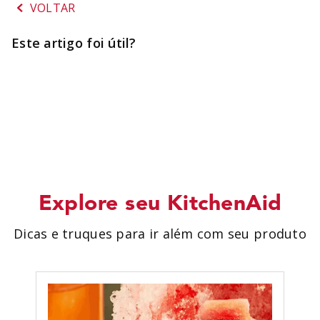
VOLTAR
SORVETEIRA
8
º
PURE POWER
9
º
Este artigo foi útil?
EMPIRE RED
10
º
Explore seu KitchenAid
Dicas e truques para ir além com seu produto