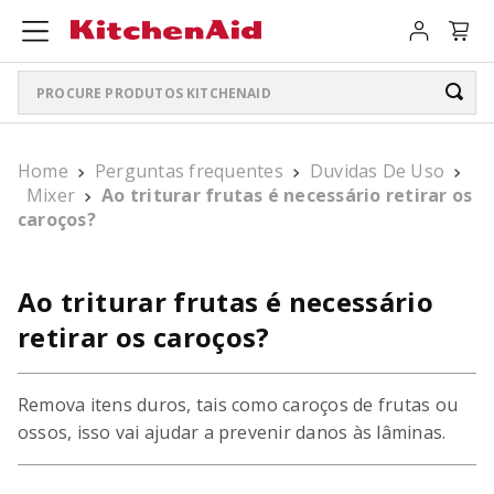
Procure produtos KitchenAid
TERMOS MAIS BUSCADOS
Home
Perguntas frequentes
Duvidas De Uso
ARTISAN PLUS
1
º
Mixer
Ao triturar frutas é necessário retirar os
caroços?
LIQUIDIFICADOR PURE POWER
2
º
PURE POWER PERSONAL JAR
3
º
Ao triturar frutas é necessário
BATEDEIRA
4
º
retirar os caroços?
BOWL LIFT
5
º
Remova itens duros, tais como caroços de frutas ou
K400
6
º
ossos, isso vai ajudar a prevenir danos às lâminas.
LIQUIDIFICADOR
7
º