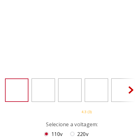
BOWL
8
º
MIXER
9
º
SORVETE
10
º
4.3
(
3
)
Voltagens