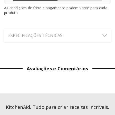
As condições de frete e pagamento podem variar para cada
produto.
ESPECIFICAÇÕES TÉCNICAS
ALTURA:
10
cm
LARGURA:
10
cm
Avaliações e Comentários
PROFUNDIDADE:
10
cm
PESO:
38.04
kg
GARANTIA (MÊS)
:
12
KitchenAid. Tudo para criar receitas incríveis.