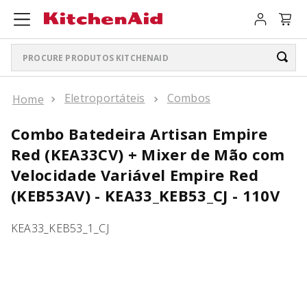
Procure produtos KitchenAid
TERMOS MAIS BUSCADOS
Eletroportáteis
Combos
ARTISAN PLUS
1
º
Combo Batedeira Artisan Empire
BATEDEIRA
2
º
Red (KEA33CV) + Mixer de Mão com
Velocidade Variável Empire Red
BOWL LIFT
3
º
(KEB53AV) - KEA33_KEB53_CJ - 110V
PURE POWER PERSONAL JAR
4
º
KEA33_KEB53_1_CJ
K400
5
º
LIQUIDIFICADOR
6
º
SORVETEIRA
7
º