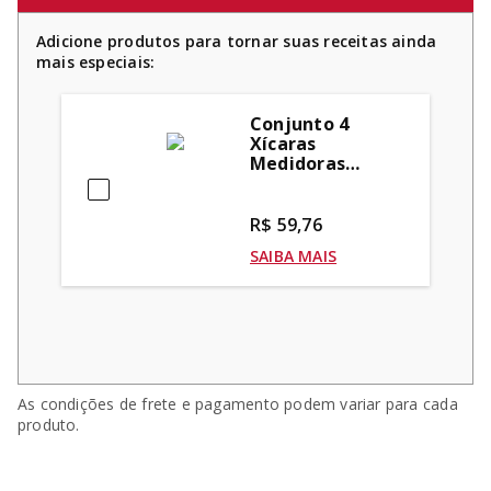
Adicione produtos para tornar suas receitas ainda
mais especiais:
Conjunto 4
Xícaras
Medidoras
Cozinha
Confeitaria
KitchenAid
R$ 59,76
SAIBA MAIS
As condições de frete e pagamento podem variar para cada
produto.