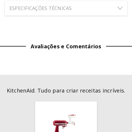
ESPECIFICAÇÕES TÉCNICAS
ALTURA:
43
cm
LARGURA:
13
cm
Avaliações e Comentários
PROFUNDIDADE:
5
cm
PESO:
0.31
kg
KitchenAid. Tudo para criar receitas incríveis.