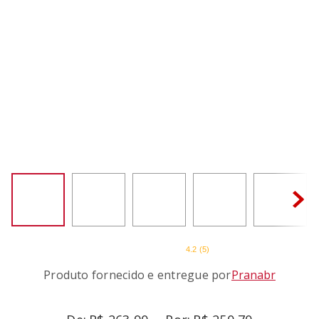
SORVETEIRA
8
º
MIXER
9
º
PURE POWER
10
º
4.2
(
5
)
Produto fornecido e entregue por
Pranabr