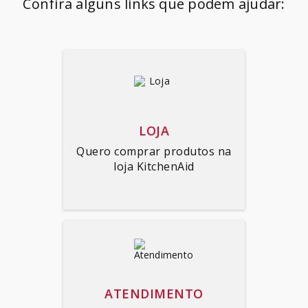
Confira alguns links que podem ajudar:
SORVETEIRA
8
º
PURE POWER
9
º
MIXER
10
º
LOJA
Quero comprar produtos na
loja KitchenAid
ATENDIMENTO