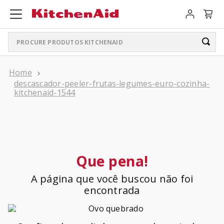
Procure produtos KitchenAid
TERMOS MAIS BUSCADOS
descascador-peeler-frutas-legumes-euro-cozinha-
ARTISAN PLUS
1
º
kitchenaid-1544
LIQUIDIFICADOR PURE POWER
2
º
BATEDEIRA
3
º
PURE POWER PERSONAL JAR
4
º
Que pena!
BOWL LIFT
5
º
A página que você buscou não foi
K400
encontrada
6
º
LIQUIDIFICADOR
7
º