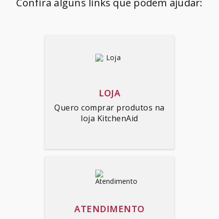
Confira alguns links que podem ajudar:
SORVETEIRA
8
º
PURE POWER
9
º
MIXER
10
º
LOJA
Quero comprar produtos na
loja KitchenAid
ATENDIMENTO