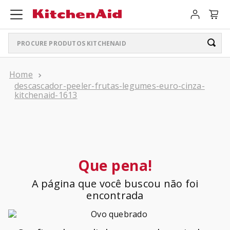
Procure produtos KitchenAid
TERMOS MAIS BUSCADOS
descascador-peeler-frutas-legumes-euro-cinza-
ARTISAN PLUS
1
º
kitchenaid-1613
LIQUIDIFICADOR PURE POWER
2
º
BATEDEIRA
3
º
PURE POWER PERSONAL JAR
4
º
Que pena!
BOWL LIFT
5
º
A página que você buscou não foi
K400
encontrada
6
º
LIQUIDIFICADOR
7
º