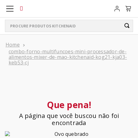
Procure produtos KitchenAid
TERMOS MAIS BUSCADOS
combo-forno-multifuncoes-mini-processador-de-
ARTISAN PLUS
1
º
alimentos-mixer-de-mao-kitchenaid-kog21-kja03-
keb53-cj
LIQUIDIFICADOR PURE POWER
2
º
BATEDEIRA
3
º
PURE POWER PERSONAL JAR
4
º
Que pena!
BOWL LIFT
5
º
A página que você buscou não foi
K400
6
º
encontrada
LIQUIDIFICADOR
7
º