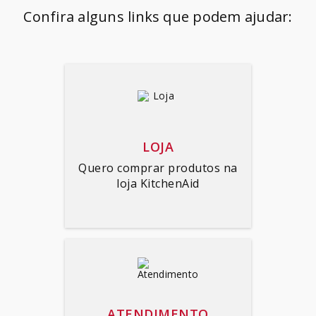
SORVETEIRA
8
º
Confira alguns links que podem ajudar:
PURE POWER
9
º
MIXER
10
º
LOJA
Quero comprar produtos na
loja KitchenAid
ATENDIMENTO