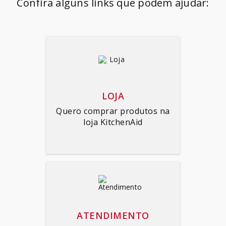
Confira alguns links que podem ajudar:
SORVETEIRA
8
º
MIXER
9
º
PURE POWER
10
º
LOJA
Quero comprar produtos na
loja KitchenAid
ATENDIMENTO