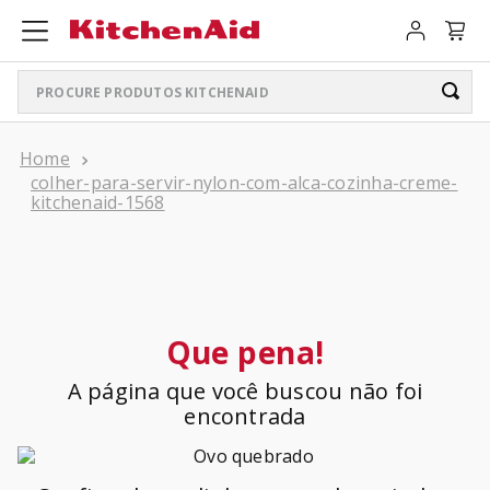
Procure produtos KitchenAid
TERMOS MAIS BUSCADOS
colher-para-servir-nylon-com-alca-cozinha-creme-
ARTISAN PLUS
1
º
kitchenaid-1568
LIQUIDIFICADOR PURE POWER
2
º
BATEDEIRA
3
º
BOWL LIFT
4
º
Que pena!
PURE POWER PERSONAL JAR
5
º
A página que você buscou não foi
K400
encontrada
6
º
LIQUIDIFICADOR
7
º