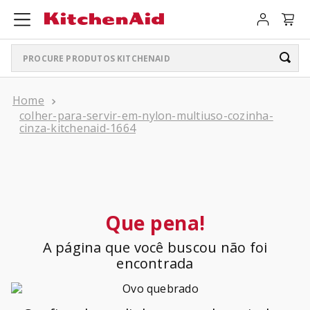
Procure produtos KitchenAid
TERMOS MAIS BUSCADOS
colher-para-servir-em-nylon-multiuso-cozinha-
ARTISAN PLUS
1
º
cinza-kitchenaid-1664
LIQUIDIFICADOR PURE POWER
2
º
BATEDEIRA
3
º
BOWL LIFT
4
º
Que pena!
PURE POWER PERSONAL JAR
5
º
A página que você buscou não foi
K400
encontrada
6
º
LIQUIDIFICADOR
7
º