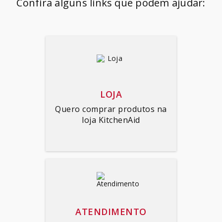
Confira alguns links que podem ajudar:
SORVETEIRA
8
º
MIXER
9
º
PURE POWER
10
º
LOJA
Quero comprar produtos na
loja KitchenAid
ATENDIMENTO