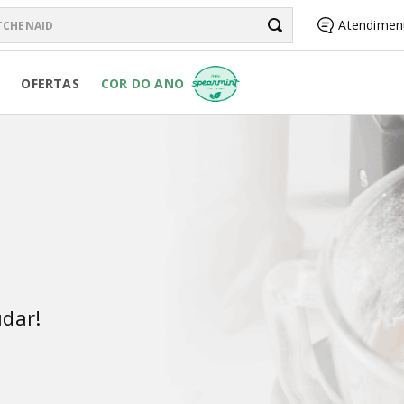
chenAid
Atendimen
BUSCADOS
OFERTAS
COR DO ANO
R PURE POWER
RSONAL JAR
d
dar!
R