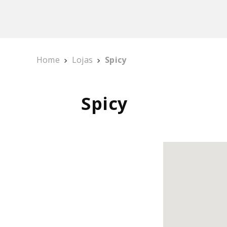
MIXER
10
º
Home
Lojas
Spicy
Spicy