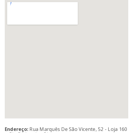
SORVETEIRA
8
º
MIXER
9
º
PURE POWER
10
º
Endereço:
Rua Marquês De São Vicente, 52 - Loja 160