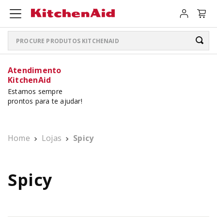
Procure produtos KitchenAid
TERMOS MAIS BUSCADOS
Atendimento
KitchenAid
ARTISAN PLUS
1
º
Estamos sempre
prontos para te ajudar!
LIQUIDIFICADOR PURE POWER
2
º
BATEDEIRA
3
º
Home
Lojas
Spicy
BOWL LIFT
4
º
PURE POWER PERSONAL JAR
5
º
Spicy
K400
6
º
LIQUIDIFICADOR
7
º