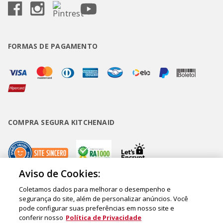
FORMAS DE PAGAMENTO
COMPRA SEGURA KITCHENAID
Aviso de Cookies:
Coletamos dados para melhorar o desempenho e
Copyright • BUD Comércio de Eletrodomésticos Ltda. ® 2020 - CNPJ
segurança do site, além de personalizar anúncios. Você
pode configurar suas preferências em nosso site e
62.058.318/0007-76. - Inscrição Municipal/Estadual 148.044.198.118 Sede:
conferir nosso
Política de Privacidade
Rua Olympia Semeraro, 675 - Jardim Santa Emília - CEP 04183-090 - São