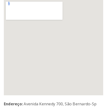
PURE POWER
8
º
SORVETEIRA
9
º
EMPIRE RED
10
º
Endereço:
Avenida Kennedy 700, São Bernardo-Sp