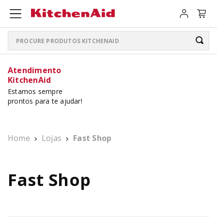
Procure produtos KitchenAid
TERMOS MAIS BUSCADOS
Atendimento
KitchenAid
ARTISAN PLUS
1
º
Estamos sempre
prontos para te ajudar!
LIQUIDIFICADOR PURE POWER
2
º
BATEDEIRA
3
º
Home
Lojas
Fast Shop
PURE POWER PERSONAL JAR
4
º
BOWL LIFT
5
º
Fast Shop
K400
6
º
LIQUIDIFICADOR
7
º