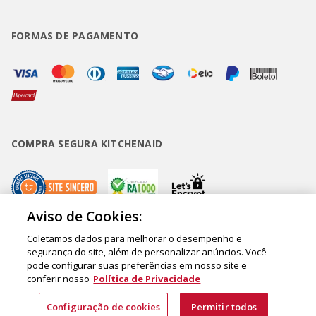
FORMAS DE PAGAMENTO
COMPRA SEGURA KITCHENAID
Aviso de Cookies:
Coletamos dados para melhorar o desempenho e
Copyright • BUD Comércio de Eletrodomésticos Ltda. ® 2020 - CNPJ
segurança do site, além de personalizar anúncios. Você
pode configurar suas preferências em nosso site e
62.058.318/0007-76. - Inscrição Municipal/Estadual 148.044.198.118 Sede:
conferir nosso
Política de Privacidade
Rua Olympia Semeraro, 675 - Jardim Santa Emília - CEP 04183-090 - São
Paulo - SP - Brasil
Configuração de cookies
Permitir todos