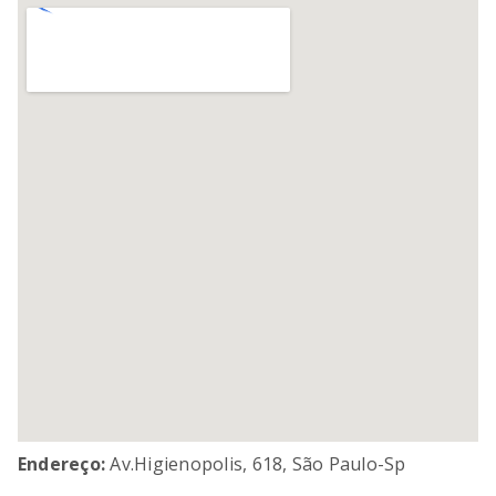
SORVETEIRA
8
º
PURE POWER
9
º
MIXER
10
º
Endereço:
Av.higienopolis, 618, São Paulo-Sp