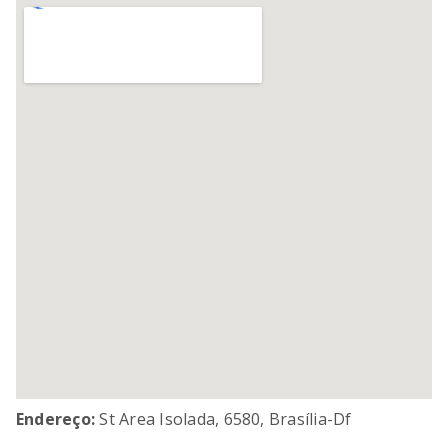
SORVETEIRA
8
º
MIXER
9
º
PURE POWER
10
º
Endereço:
St Area Isolada, 6580, Brasília-Df