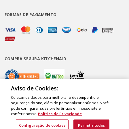
FORMAS DE PAGAMENTO
COMPRA SEGURA KITCHENAID
Aviso de Cookies:
Coletamos dados para melhorar o desempenho e
Copyright • BUD Comércio de Eletrodomésticos Ltda. ® 2020 - CNPJ
segurança do site, além de personalizar anúncios. Você
pode configurar suas preferências em nosso site e
62.058.318/0007-76. - Inscrição Municipal/Estadual 148.044.198.118 Sede:
conferir nosso
Política de Privacidade
Rua Olympia Semeraro, 675 - Jardim Santa Emília - CEP 04183-090 - São
Paulo - SP - Brasil
Configuração de cookies
Permitir todos