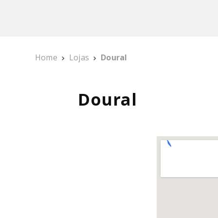
PURE POWER
10
º
Home
Lojas
Doural
Doural