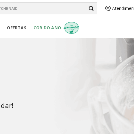
chenAid
Atendimen
BUSCADOS
OFERTAS
COR DO ANO
R PURE POWER
RSONAL JAR
d
dar!
R