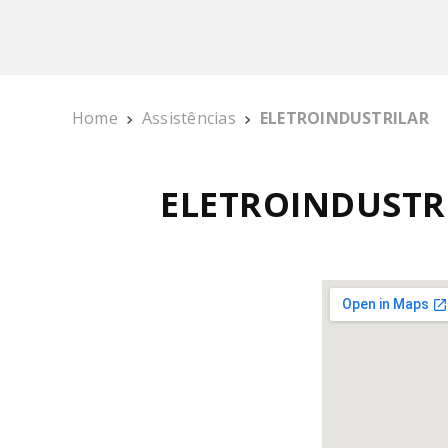
MIXER
10
º
Home
Assistências
ELETROINDUSTRILAR
ELETROINDUSTR