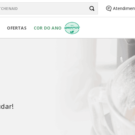
chenAid
Atendimen
BUSCADOS
OFERTAS
COR DO ANO
R PURE POWER
RSONAL JAR
d
dar!
R