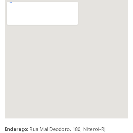
SORVETEIRA
8
º
PURE POWER
9
º
MIXER
10
º
Endereço:
Rua Mal Deodoro, 180, Niteroi-Rj