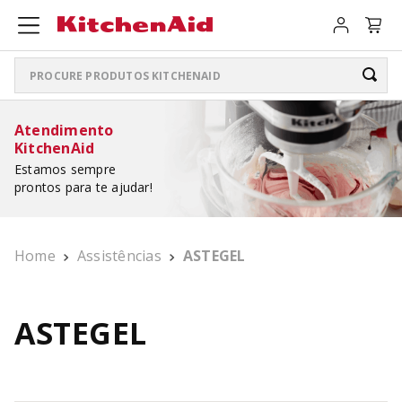
Procure produtos KitchenAid
TERMOS MAIS BUSCADOS
Atendimento
KitchenAid
ARTISAN PLUS
1
º
Estamos sempre
prontos para te ajudar!
LIQUIDIFICADOR PURE POWER
2
º
BATEDEIRA
3
º
Home
Assistências
ASTEGEL
PURE POWER PERSONAL JAR
4
º
BOWL LIFT
5
º
ASTEGEL
K400
6
º
LIQUIDIFICADOR
7
º