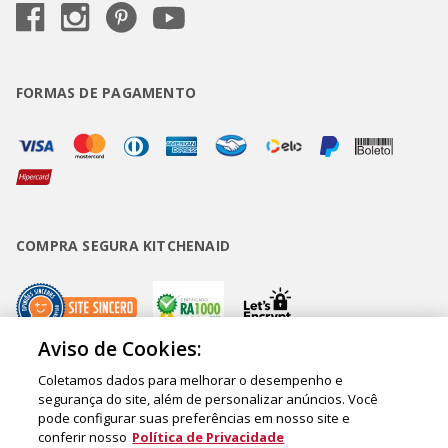
FORMAS DE PAGAMENTO
COMPRA SEGURA KITCHENAID
Aviso de Cookies:
Coletamos dados para melhorar o desempenho e
Copyright • BUD Comércio de Eletrodomésticos Ltda. ® 2020 - CNPJ
segurança do site, além de personalizar anúncios. Você
pode configurar suas preferências em nosso site e
62.058.318/0007-76. - Inscrição Municipal/Estadual 148.044.198.118 Sede:
conferir nosso
Política de Privacidade
Rua Olympia Semeraro, 675 - Jardim Santa Emília - CEP 04183-090 - São