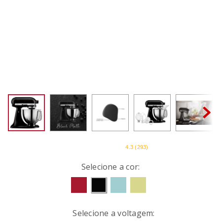
SORVETEIRA
8
º
PURE POWER
9
º
EMPIRE RED
10
º
4.3
(
293
)
Selecione a cor:
Voltagens