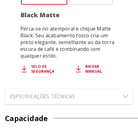
Black Matte
Perca-se no atemporal e chique Matte
Black. Seu acabamento fosco cria um
preto elegante, semelhante ao da torra
escura de café e combinando com
qualquer estilo.
SELO DE
BAIXAR
SEGURANÇA
MANUAL
ESPECIFICAÇÕES TÉCNICAS
ALTURA:
35.3
cm
Capacidade
LARGURA:
22.1
cm