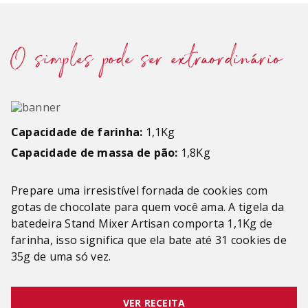
PROFUNDIDADE:
35.8
cm
PESO:
10
kg
O simples pode ser extraordinário
VELOCIDADES
:
10
COR
:
Black Matte
POTÊNCIA (W)
:
275
Capacidade de farinha:
1,1Kg
Capacidade de massa de pão:
1,8Kg
GARANTIA (MÊS)
:
12
Prepare uma irresistível fornada de cookies com
TIPO DE USO
:
Doméstico
gotas de chocolate para quem você ama. A tigela da
batedeira Stand Mixer Artisan comporta 1,1Kg de
TIGELA
:
4,83
farinha, isso significa que ela bate até 31 cookies de
35g de uma só vez.
VER RECEITA