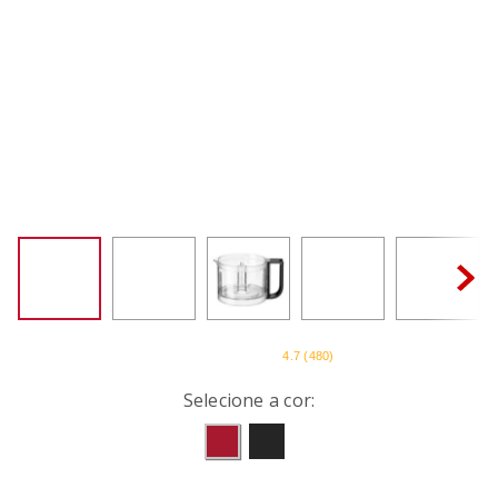
SORVETEIRA
8
º
MIXER
9
º
PURE POWER
10
º
4.7
(
480
)
Selecione a cor: