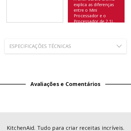
explica as diferenças
entre o Mini
Processador e o
Processador de 2.1L.
ESPECIFICAÇÕES TÉCNICAS
ALTURA:
30.5
cm
LARGURA:
45.5
cm
Avaliações e Comentários
PROFUNDIDADE:
19.1
cm
PESO:
12.8469
kg
VELOCIDADES
:
2
KitchenAid. Tudo para criar receitas incríveis.
COR
:
Empire Red