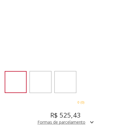
SORVETEIRA
8
º
PURE POWER
9
º
EMPIRE RED
10
º
0
(
0
)
R$
525
,
43
Formas de parcelamento