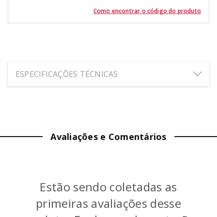
Como encontrar o código do produto
ESPECIFICAÇÕES TÉCNICAS
ALTURA:
24
cm
LARGURA:
20
cm
Avaliações e Comentários
PROFUNDIDADE:
24.5
cm
PESO:
0.811
kg
Estão sendo coletadas as
COR
:
Transparente
primeiras avaliações desse