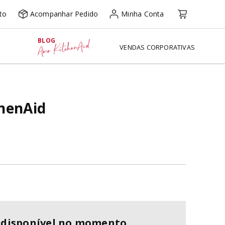
to
Acompanhar Pedido
Minha Conta
BLOG
Amo KitchenAid
VENDAS CORPORATIVAS
chenAid
ndisponível no momento