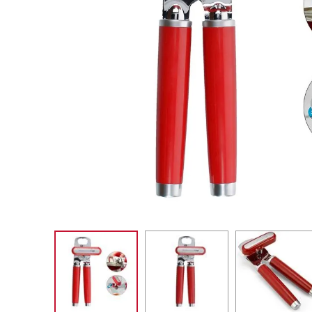
SORVETE
10
º