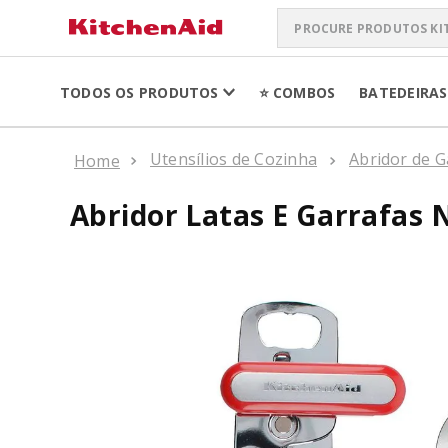
Procure produtos Kit
TERMOS MAIS 
TODOS OS PRODUTOS
⭐ COMBOS
BATEDEIRAS
ARTISAN PLUS
1
º
BATEDEIRA
Utensílios de Cozinha
Abridor de G
2
º
BOWL LIFT
3
º
Abridor Latas E Garrafas 
PURE POWER PE
4
º
K400
5
º
LIQUIDIFICADO
6
º
SORVETEIRA
7
º
BOWL
8
º
MIXER
9
º