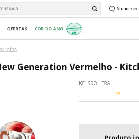
chenAid
Atendimen
BUSCADOS
OFERTAS
COR DO ANO
arrafas
New Generation Vermelho - Kit
RSONAL JAR
KE199OHERA
0
(
0
)
R
Produto i