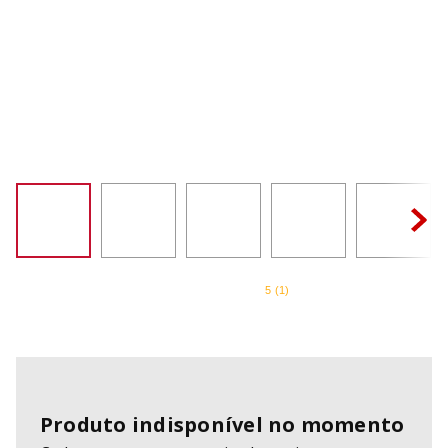
SORVETEIRA
8
º
PURE POWER
9
º
EMPIRE RED
10
º
5
(
1
)
Produto indisponível no momento