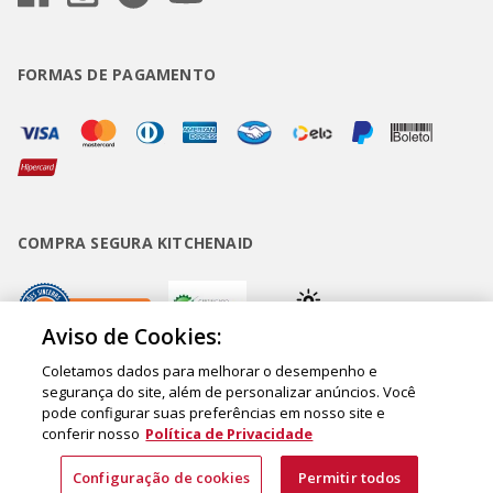
FORMAS DE PAGAMENTO
COMPRA SEGURA KITCHENAID
Aviso de Cookies:
Coletamos dados para melhorar o desempenho e
segurança do site, além de personalizar anúncios. Você
Copyright • BUD Comércio de Eletrodomésticos Ltda. ® 2020 - CNPJ
pode configurar suas preferências em nosso site e
62.058.318/0007-76. - Inscrição Municipal/Estadual 148.044.198.118 Sede:
conferir nosso
Política de Privacidade
Rua Olympia Semeraro, 675 - Jardim Santa Emília - CEP 04183-090 - São
Configuração de cookies
Permitir todos
Paulo - SP - Brasil