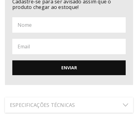
Cadastre-se para ser avisado assim que o
produto chegar ao estoque!
ENVIAR
ESPECIFICAÇÕES TÉCNICAS
ALTURA:
2
cm
LARGURA:
8.5
cm