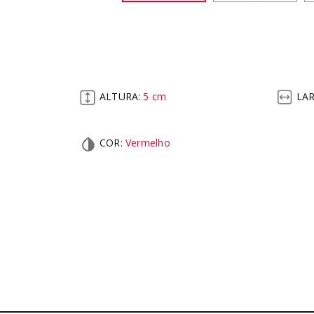
ALTURA:
5
cm
LA
COR
:
Vermelho