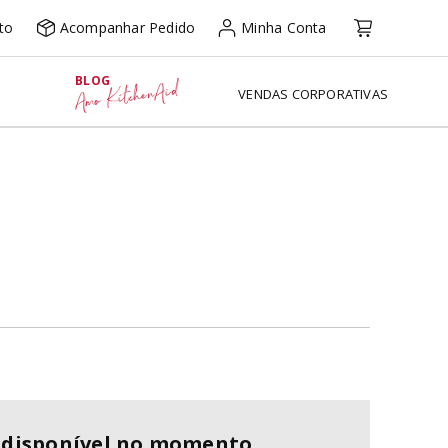
to
Acompanhar Pedido
Minha Conta
BLOG
Amo KitchenAid
VENDAS CORPORATIVAS
ndisponível no momento