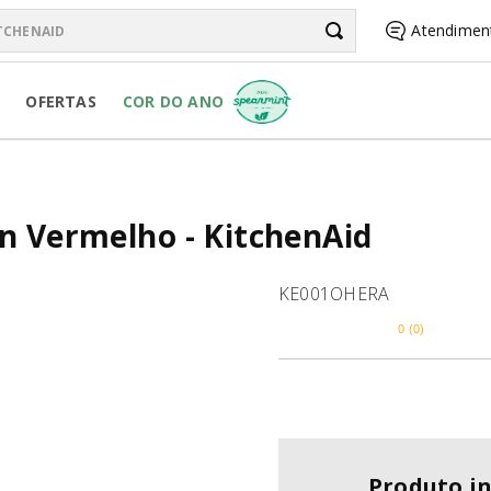
chenAid
Atendimen
BUSCADOS
OFERTAS
COR DO ANO
R PURE POWER
on Vermelho - KitchenAid
RSONAL JAR
KE001OHERA
0
(
0
)
R
Produto i