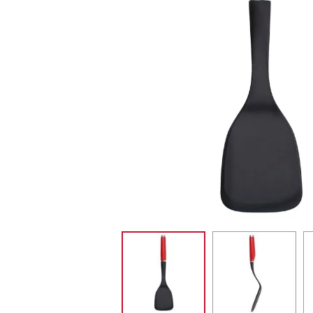
MIXER
10
º