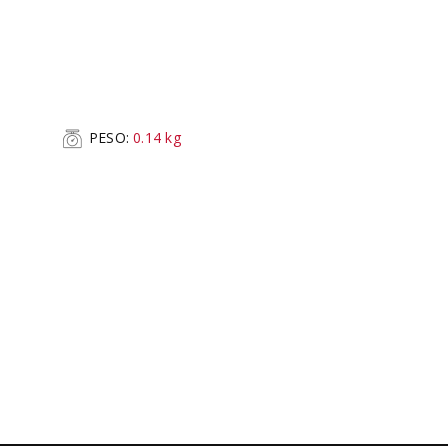
PESO:
0.14
kg