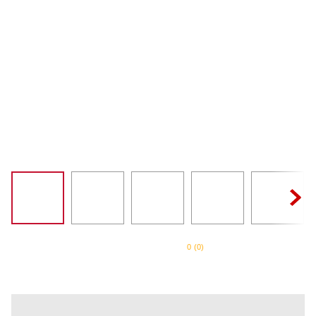
SORVETEIRA
8
º
MIXER
9
º
PURE POWER
10
º
0
(
0
)