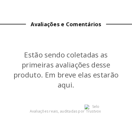
ALTURA:
20
cm
LARGURA:
34
cm
Avaliações e Comentários
PROFUNDIDADE:
50
cm
PESO:
5.66
kg
Estão sendo coletadas as
COR
:
Pistachio
primeiras avaliações desse
produto. Em breve elas estarão
aqui.
Avaliações reais, auditadas por